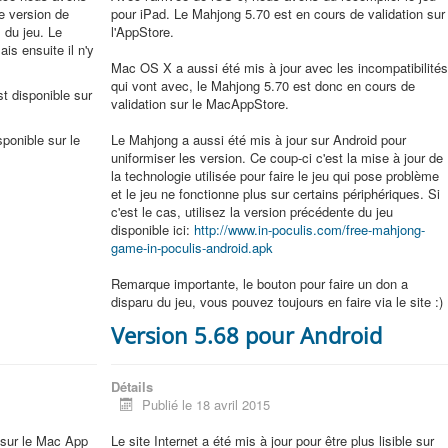
re version de
pour iPad. Le Mahjong 5.70 est en cours de validation sur
 du jeu. Le
l'AppStore.
ais ensuite il n'y
Mac OS X a aussi été mis à jour avec les incompatibilité
qui vont avec, le Mahjong 5.70 est donc en cours de
t disponible sur
validation sur le MacAppStore.
ponible sur le
Le Mahjong a aussi été mis à jour sur Android pour
uniformiser les version. Ce coup-ci c'est la mise à jour de
la technologie utilisée pour faire le jeu qui pose problème
et le jeu ne fonctionne plus sur certains périphériques. Si
c'est le cas, utilisez la version précédente du jeu
disponible ici:
http://www.in-poculis.com/free-mahjong-
game-in-poculis-android.apk
Remarque importante, le bouton pour faire un don a
disparu du jeu, vous pouvez toujours en faire via le site :)
Version 5.68 pour Android
Détails
Publié le 18 avril 2015
n sur le Mac App
Le site Internet a été mis à jour pour être plus lisible sur