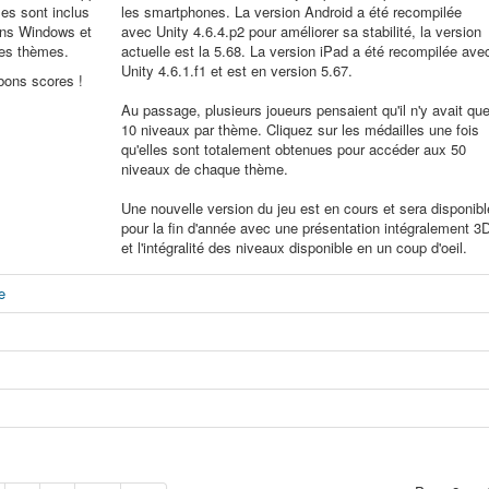
mes sont inclus
les smartphones. La version Android a été recompilée
ions Windows et
avec Unity 4.6.4.p2 pour améliorer sa stabilité, la version
les thèmes.
actuelle est la 5.68. La version iPad a été recompilée ave
Unity 4.6.1.f1 et est en version 5.67.
bons scores !
Au passage, plusieurs joueurs pensaient qu'il n'y avait qu
10 niveaux par thème. Cliquez sur les médailles une fois
qu'elles sont totalement obtenues pour accéder aux 50
niveaux de chaque thème.
Une nouvelle version du jeu est en cours et sera disponibl
pour la fin d'année avec une présentation intégralement 3
et l'intégralité des niveaux disponible en un coup d'oeil.
e