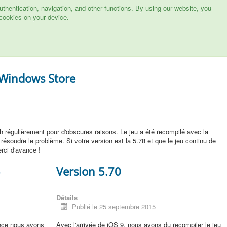
hentication, navigation, and other functions. By using our website, you
cookies on your device.
 Windows Store
h régulièrement pour d'obscures raisons. Le jeu a été recompilé avec la
résoudre le problème. Si votre version est la 5.78 et que le jeu continu de
erci d'avance !
5
Version 5.70
Détails
Publié le 25 septembre 2015
ence nous avons
Avec l'arrivée de iOS 9, nous avons du recompiler le jeu