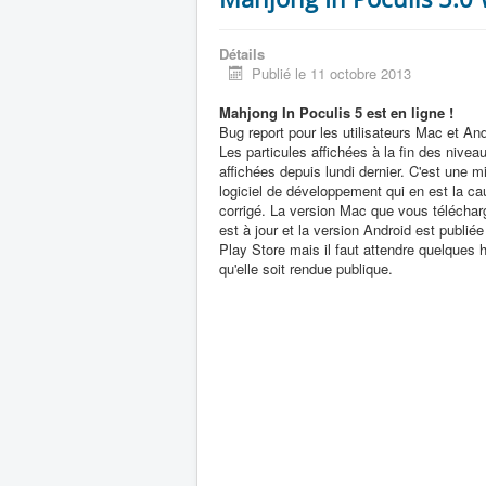
Détails
Publié le 11 octobre 2013
Mahjong In Poculis 5 est en ligne !
Bug report pour les utilisateurs Mac et And
Les particules affichées à la fin des nivea
affichées depuis lundi dernier. C'est une mi
logiciel de développement qui en est la ca
corrigé. La version Mac que vous téléchar
est à jour et la version Android est publié
Play Store mais il faut attendre quelques 
qu'elle soit rendue publique.