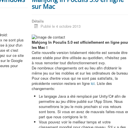
sur Mac
Détails
Publié le 4 octobre 2013
roid:
ux ne sont plus
Mahjong In Poculis 5.0 est officiellement en ligne pou
se à jour d'un
les Mac !
use et c'est
Cette nouvelle version totalement réécrite est sensée être
gez sur ce site
assez stable pour être utilisée au quotidien, n'hésitez pas
e sur le Google
à nous remonter tout disfonctionnement svp.
heures pour
De nombreux changements ont eu lieu afin d'obtenir le
même jeu sur les mobiles et sur les ordinateurs de bureau
Pour ceux d'entre vous qui ne sont pas satisfaits, la
précédente version restera en ligne
ici
. Liste des
changements:
Le langage Java a été remplacé par Unity/C# afin de
permettre au jeu d'être publié sur l'App Store. Nous
soumettrons le jeu le mois prochain si vos retours
sont bons. Si vous en avez de mauvais faites-nous e
part que nous corrigions le tir.
Vous pouvez voir le meilleur temps et votre
classement mondial pour chaque niveau. S'il y a des