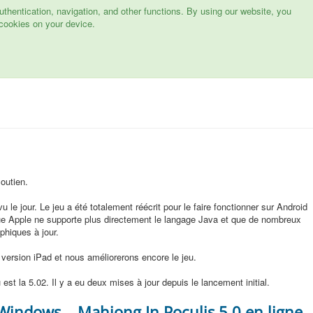
hentication, navigation, and other functions. By using our website, you
cookies on your device.
outien.
u le jour. Le jeu a été totalement réécrit pour le faire fonctionner sur Android
 que Apple ne supporte plus directement le langage Java et que de nombreux
phiques à jour.
version iPad et nous améliorerons encore le jeu.
 est la 5.02. Il y a eu deux mises à jour depuis le lancement initial.
 Windows
Mahjong In Poculis 5.0 en ligne