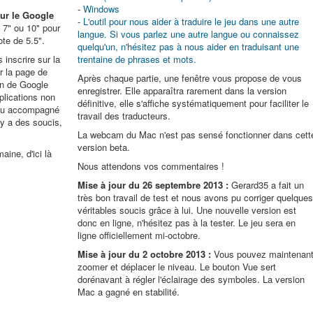
-
Windows
sur le Google
-
L'outil pour nous aider à traduire le jeu dans une autre
te 7" ou 10" pour
langue. Si vous parlez une autre langue ou connaissez
ote de 5.5".
quelqu'un, n'hésitez pas à nous aider en traduisant une
 inscrire sur la
trentaine de phrases et mots.
r la page de
Après chaque partie, une fenêtre vous propose de vous
on de Google
enregistrer. Elle apparaîtra rarement dans la version
plications non
définitive, elle s'affiche systématiquement pour faciliter le
 jeu accompagné
travail des traducteurs.
 y a des soucis,
La webcam du Mac n'est pas sensé fonctionner dans cett
version beta.
ine, d'ici là
Nous attendons vos commentaires !
Mise à jour du 26 septembre 2013 :
Gerard35 a fait un
très bon travail de test et nous avons pu corriger quelque
véritables soucis grâce à lui. Une nouvelle version est
donc en ligne, n'hésitez pas à la tester. Le jeu sera en
ligne officiellement mi-octobre.
Mise à jour du 2 octobre 2013 :
Vous pouvez maintenan
zoomer et déplacer le niveau. Le bouton Vue sert
dorénavant à régler l'éclairage des symboles. La version
Mac a gagné en stabilité.