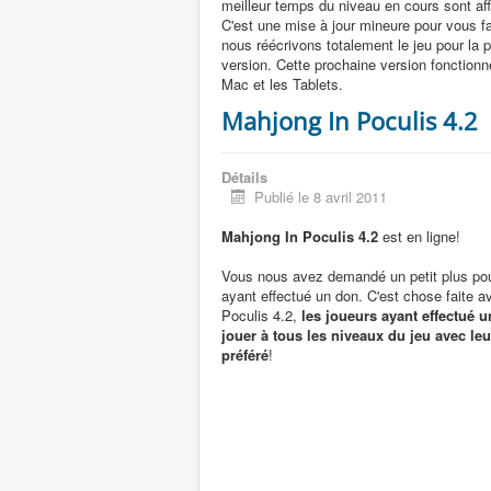
meilleur temps du niveau en cours sont aff
C'est une mise à jour mineure pour vous fa
nous réécrivons totalement le jeu pour la 
version. Cette prochaine version fonctionn
Mac et les Tablets.
Mahjong In Poculis 4.2
Détails
Publié le 8 avril 2011
Mahjong In Poculis 4.2
est en ligne!
Vous nous avez demandé un petit plus pou
ayant effectué un don. C'est chose faite 
Poculis 4.2,
les joueurs ayant effectué 
jouer à tous les niveaux du jeu avec le
préféré
!