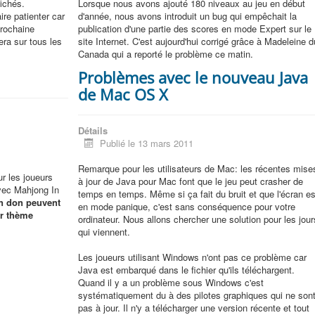
ichés.
Lorsque nous avons ajouté 180 niveaux au jeu en début
ire patienter car
d'année, nous avons introduit un bug qui empêchait la
prochaine
publication d'une partie des scores en mode Expert sur le
era sur tous les
site Internet. C'est aujourd'hui corrigé grâce à Madeleine d
Canada qui a reporté le problème ce matin.
Problèmes avec le nouveau Java
de Mac OS X
Détails
Publié le 13 mars 2011
Remarque pour les utilisateurs de Mac: les récentes mise
r les joueurs
à jour de Java pour Mac font que le jeu peut crasher de
avec Mahjong In
temps en temps. Même si ça fait du bruit et que l'écran es
un don peuvent
en mode panique, c'est sans conséquence pour votre
ur thème
ordinateur. Nous allons chercher une solution pour les jour
qui viennent.
Les joueurs utilisant Windows n'ont pas ce problème car
Java est embarqué dans le fichier qu'ils téléchargent.
Quand il y a un problème sous Windows c'est
systématiquement du à des pilotes graphiques qui ne son
pas à jour. Il n'y a télécharger une version récente et tout