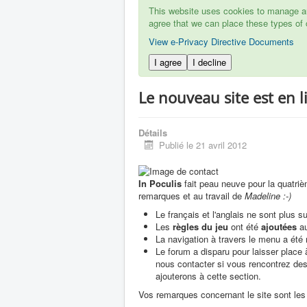
This website uses cookies to manage aut
agree that we can place these types of 
View e-Privacy Directive Documents
I agree
I decline
Le nouveau site est en l
Détails
Publié le 21 avril 2012
In Poculis
fait peau neuve pour la quatriè
remarques et au travail de
Madeline :-)
Le français et l'anglais ne sont plus 
Les
règles du jeu
ont été
ajoutées
au
La navigation à travers le menu a été
Le forum a disparu pour laisser place
nous contacter si vous rencontrez de
ajouterons à cette section.
Vos remarques concernant le site sont les 