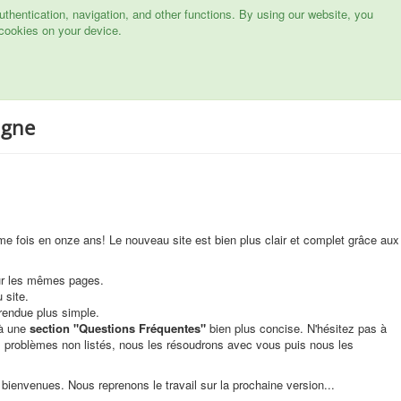
hentication, navigation, and other functions. By using our website, you
cookies on your device.
igne
me fois en onze ans! Le nouveau site est bien plus clair et complet grâce aux
sur les mêmes pages.
 site.
 rendue plus simple.
 à une
section "Questions Fréquentes"
bien plus concise. N'hésitez pas à
s problèmes non listés, nous les résoudrons avec vous puis nous les
bienvenues. Nous reprenons le travail sur la prochaine version...